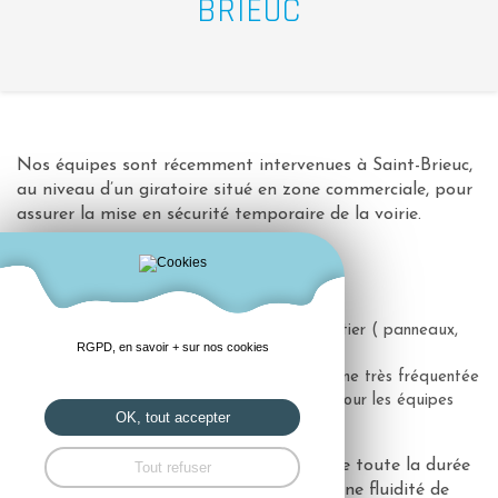
BRIEUC
Nos équipes sont récemment intervenues à Saint-Brieuc,
au niveau d’un giratoire situé en zone commerciale, pour
assurer la mise en sécurité temporaire de la voirie.
Au programme:
Installation de la signalisation de chantier ( panneaux,
RGPD, en savoir + sur nos cookies
cônes, balisage lumineux)
Régulation de la circulation sur une zone très fréquentée
Sécurisation de l’emprise de travaux pour les équipes
OK, tout accepter
comme pour les usagers
L'Objectif
: Garantir la sécurité pendante toute la durée
Tout refuser
du chantier tout en maintenant une bonne fluidité de